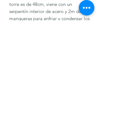
torre es de 48cm, viene con un
serpentín interior de acero y 2m de
mangueras para enfriar y condensar los
vapores.
Es un accesorio para instalar en
maceradores de 40 y 60 litros. Si lo
requieren, podemos incluir una bomba
sumergible con un costo adicional, por
favor pregunta cualquier duda.
DISPONIBLE
DISPONIBLE