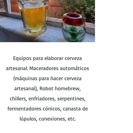
Nosotros
Equipos para elaborar cerveza
Hacer cerveza es más fácil de lo que
artesanal. Maceradores automáticos
imaginas
(máquinas para hacer cerveza
artesanal), Robot homebrew,
chillers, enfriadores, serpentines,
fermentadores cónicos, canasta de
lúpulos, conexiones, etc.