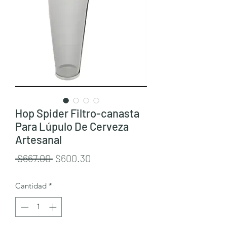
Hop Spider Filtro-canasta
Para Lúpulo De Cerveza
Artesanal
Precio
Precio
 $667.00 
$600.30
de
Cantidad
*
oferta