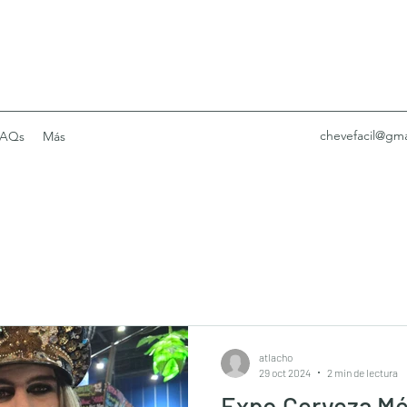
chevefacil@gma
FAQs
Más
atlacho
29 oct 2024
2 min de lectura
Expo Cerveza Mé