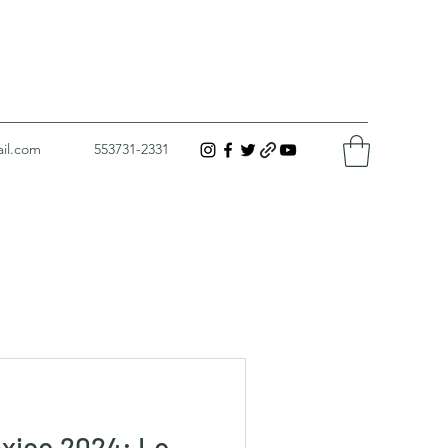
il.com
553731-2331
xico 2024: Lo