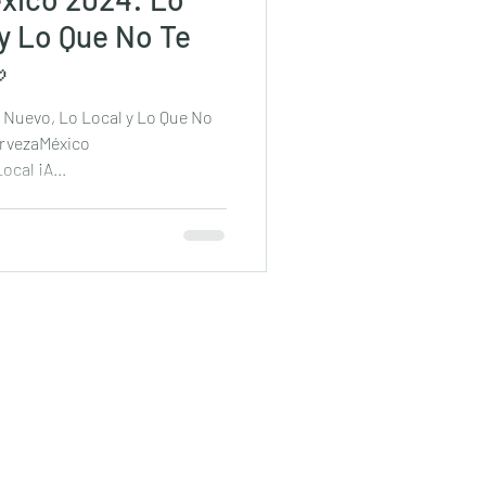
y Lo Que No Te

 Nuevo, Lo Local y Lo Que No
rvezaMéxico
cal ¡A...
Iztapalapa / 55-3731-2331