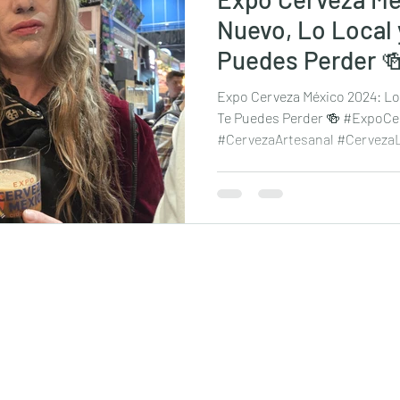
Nuevo, Lo Local 
Puedes Perder 
Expo Cerveza México 2024: Lo
Te Puedes Perder 🍻 #ExpoCe
#CervezaArtesanal #CervezaLo
Chevefácil desde 2021 / Ciudad de México / Alcaldía 